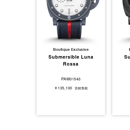
Boutique Exclusive
Submersible Luna
Su
Rossa
PAM01543
￥135,100
含销售税