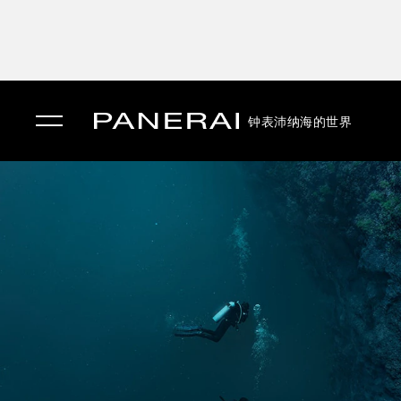
钟表
沛纳海的世界
✕