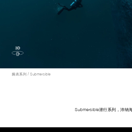
/
腕表系列
Submersible
Submersible潜行系
Image