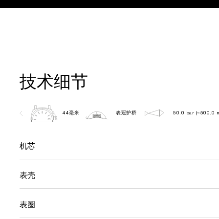
技术细节
44毫米
表冠护桥
50.0 bar (~500.0 
机芯
表壳
表圈