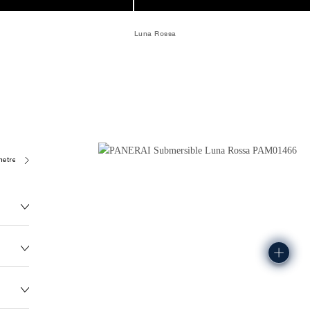
Luna Rossa
metres)
P900
117.0G