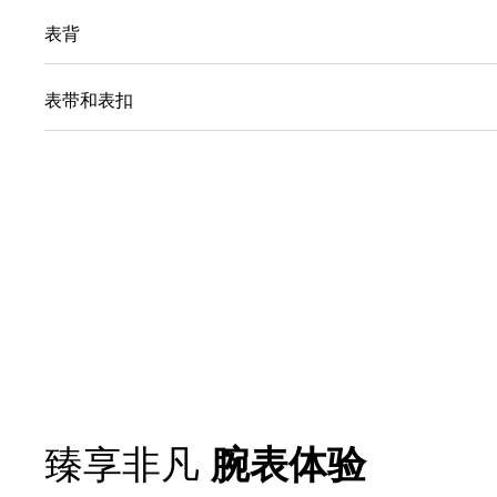
表背
表带和表扣
腕表体验
臻享非凡