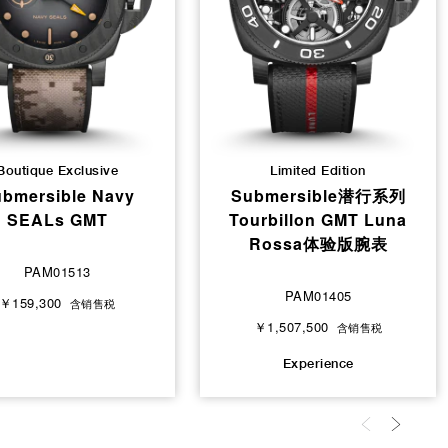
Boutique Exclusive
Limited Edition
bmersible Navy
Submersible潜行系列
SEALs GMT
Tourbillon GMT Luna
Rossa体验版腕表
PAM01513
PAM01405
￥159,300
含销售税
￥1,507,500
含销售税
Experience