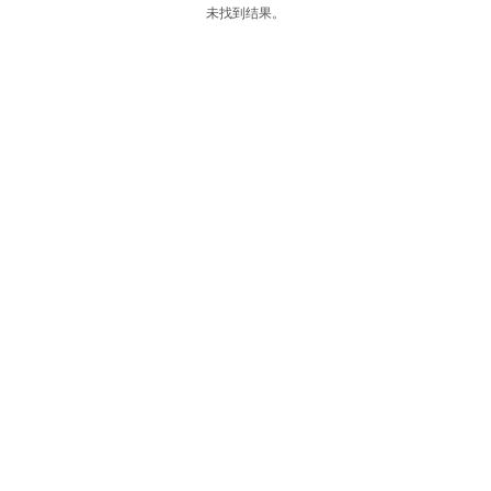
未找到结果。