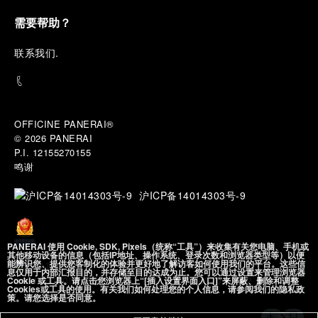
需要帮助？
联
系我们
.
OFFICINE PANERAI®
© 2026 
PANERAI
P.I. 12155270155
鸣谢
沪ICP备14014303号-9
PANERAI 使用 Cookie, SDK, Pixels（统称“工具”）来收集有关您电脑、手机或
其他移动设备的信息（包括IP地址、操作系统、登录次数和浏览器类型等）以便
能辨识您、提供您客制化的体验并更好地了解访客如何使用我们的平台。这些信
沪公网安备
息仅用于内部汇报目的，并存储至目的达成为止。您可以通过设置来管理浏览器
31010602002492 号
Cookie 或工具。请点击您浏览器上“[插入设置界面入口]”来屏蔽、删除和调整
Cookies或工具的使用。有关我们如何处理您的个人信息，请参阅我们的隐私政
策。请您选择是否同意。