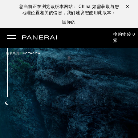
您当前正在浏览该版本网站：
China
如需获取与您
关闭 ✕
地理位置相关的信息，我们建议您使用此版本：
国际的
搜
购物袋
0
索
/
腕表系列
Submersible