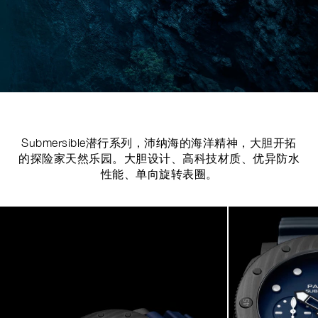
Submersible潜行系列，沛纳海的海洋精神，大胆开拓
的探险家天然乐园。大胆设计、高科技材质、优异防水
性能、单向旋转表圈。
Image
1
of
8