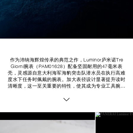
作为沛纳海辉煌传承的典范之作，Luminor庐米诺Tre
Giorni腕表（PAM01628）配备坚固耐用的47毫米表
壳，灵感源自意大利海军海豹突击队潜水员在执行高难
度水下任务时佩戴的腕表。加大表径设计显著提升读时
清晰度，这一至关重要的特性，使其成为专业工具腕表
的理想之选。表壳经由精密工艺处理，呈现以具有哑光
质感的铜绿饰面。这类抛光工艺由技艺精湛的工匠手工
完成，赋予腕表表壳历经岁月洗礼的微妙做旧风格，仿
若沛纳海经典腕表在时光流转中自然形成的佩戴痕迹。
Image
1
of
11