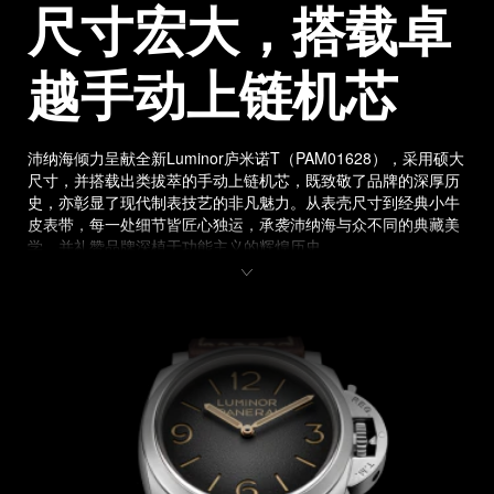
尺寸宏大，搭载卓
越手动上链机芯
沛纳海倾力呈献全新Luminor庐米诺T（PAM01628），采用硕大
尺寸，并搭载出类拔萃的手动上链机芯，既致敬了品牌的深厚历
史，亦彰显了现代制表技艺的非凡魅力。从表壳尺寸到经典小牛
皮表带，每一处细节皆匠心独运，承袭沛纳海与众不同的典藏美
学，并礼赞品牌深植于功能主义的辉煌历史。