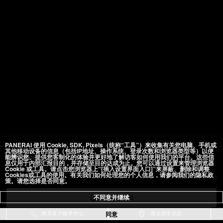
PANERAI 使用 Cookie, SDK, Pixels（统称“工具”）来收集有关您电脑、手机或
其他移动设备的信息（包括IP地址、操作系统、登录次数和浏览器类型等）以便
能辨识您、提供您客制化的体验并更好地了解访客如何使用我们的平台。这些信
Luminor
息仅用于内部汇报目的，并存储至目的达成为止。您可以通过设置来管理浏览器
Cookie 或工具。请点击您浏览器上“[插入设置界面入口]”来屏蔽、删除和调整
PAM01628
47毫米
, 精钢
Cookies或工具的使用。有关我们如何处理您的个人信息，请参阅我们的隐私政
￥90,600
含销售税
策。请您选择是否同意。
添加至心愿单
不同意并继续
到货时通知
同意
联系客户服务中心
最近的专卖店