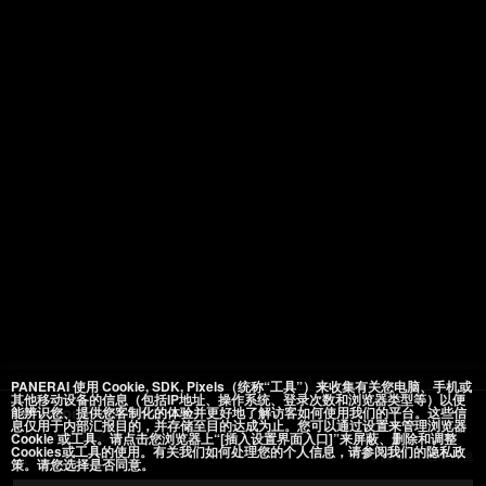
PANERAI 使用 Cookie, SDK, Pixels（统称“工具”）来收集有关您电脑、手机或
其他移动设备的信息（包括IP地址、操作系统、登录次数和浏览器类型等）以便
能辨识您、提供您客制化的体验并更好地了解访客如何使用我们的平台。这些信
Luminor Destro 8 Giorni
息仅用于内部汇报目的，并存储至目的达成为止。您可以通过设置来管理浏览器
Cookie 或工具。请点击您浏览器上“[插入设置界面入口]”来屏蔽、删除和调整
PAM01655
44毫米
, 精钢
Cookies或工具的使用。有关我们如何处理您的个人信息，请参阅我们的隐私政
￥65,600
含销售税
策。请您选择是否同意。
添加至心愿单