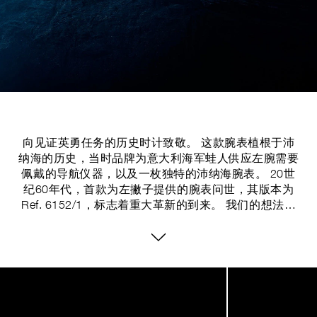
向见证英勇任务的历史时计致敬。 这款腕表植根于沛
纳海的历史，当时品牌为意大利海军蛙人供应左腕需要
佩戴的导航仪器，以及一枚独特的沛纳海腕表。 20世
纪60年代，首款为左撇子提供的腕表问世，其版本为
Ref. 6152/1，标志着重大革新的到来。 我们的想法是
创造一款可以佩戴在右手腕上的腕表。 这项创新在搭
配指南针或深度计时格外有效，体现了品牌对潜水需求
的贴心考量
Image
1
of
9