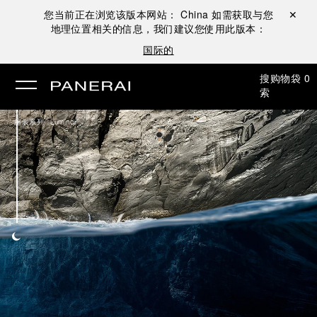
您当前正在浏览该版本网站：
China
如需获取与您
关闭 ✕
地理位置相关的信息，我们建议您使用此版本：
国际的
搜
购物袋
0
索
/
腕表系列
Luminor