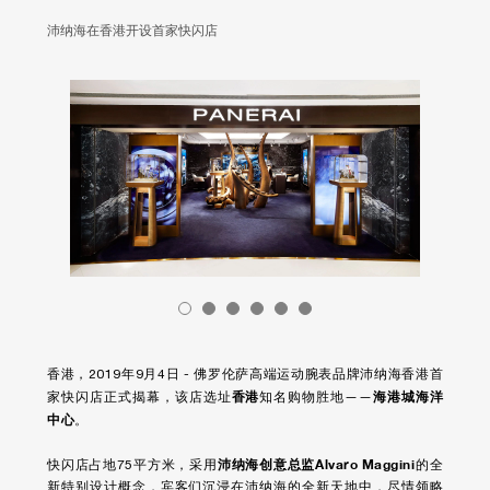
沛纳海在香港开设首家快闪店
香港，2019年9月4日 - 佛罗伦萨高端运动腕表品牌沛纳海香港首
香港
海港城海洋
家快闪店正式揭幕，该店选址
知名购物胜地——
中心
。
沛纳海创意总监Alvaro Maggini
快闪店占地75平方米，采用
的全
新特别设计概念，宾客们沉浸在沛纳海的全新天地中，尽情领略