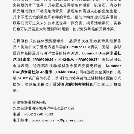
史诗般的水下世界；其布置充分调动各种感官，以岩石、海沙和
贝壳组成的水下栖息地为背景，展现各种震撼人心的危险生物，
其中不乏饥饿的鲨鱼和有毒的章鱼。借助沛纳海虚拟现实眼镜，
顾客们便可进入未知的水底世界一探究竟。揭幕活动期间，宾客
们也可以品尝意大利甜酒和鸡尾酒，佐以海洋风格的开胃小菜。
在揭幕仪式的媒体预览活动中，品牌首次在香港展示其最新作
品：例如扩大了蓝色表盘阵容的Luminor Due腕表，更进一步彰
Luminor Due庐米诺杜
显品牌基因及其与海洋世界的特殊渊源。
尔 38毫米（PAM00926）
42毫米（PAM00927）
和
表款采用钛
Luminor
金属表壳，这种高科技动感材质令腕表变得更轻盈。
Due庐米诺杜尔 45毫米（PAM00964）
同样选用钛金属制作，搭
载P.4002表厂自制机芯，以3日动力储存自动上链机制搭配偏心式
诺沙泰尔的沛纳海制表厂
摆陀，整款腕表由位于
自主设计和创
制。
沛纳海海港城快闪店
九龙尖沙咀海港城海洋中心2层216铺
电话：+852 2790 7833
电子邮件：
oceancentre.hk@panerai.com