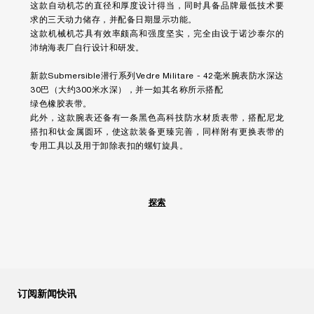
这款自动机芯的直径和厚度设计得当，同时具备品牌最低技术要
求的三天动力储存，并配备日期显示功能。
这款机械机芯具有效率颇高和强度坚实，完全由设于诺沙泰尔的
沛纳海表厂自行设计和研发。
新款Submersible潜行系列Vedre Militare - 42毫米腕表防水深达
30巴（大约300米水深），并一如其名称所示搭配
绿色橡胶表带。
此外，这款腕表还备有一条黑色高科技防水材质表带，搭配尼龙
搭扣和钛金属圆环，使这款装备更臻完善，同样附有更换表带的
专用工具以及用于卸除表扣的螺钉旋具。
探索
订阅新闻快讯