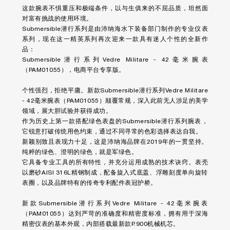
这款腕表不惧重压和极端条件，以与生俱来的不屈品质，坦然面
对富有挑战的使用环境。
Submersible潜行系列是由沛纳海水下装备部门制作的专业仪表
系列，现在这一精英系列再次迎来一款具有迷人个性的全新作
品：
Submersible潜行系列Vedre Militare - 42毫米腕表
（PAM01055），电商平台专享版。
个性强烈，拒绝平庸。新款Submersible潜行系列Vedre Militare
- 42毫米腕表（PAM01055）颠覆常规，深入此前无人涉足的美学
领域，展大胆试验并获得成功。
作为历史上第一款搭配绿色表盘的Submersible潜行系列腕表，
它锐意打破传统用色约束，通过不同寻常的色彩选择表达自我。
新颖别致且表现力十足，这是沛纳海品牌在2019年的一贯坚持。
纯粹的绿色、澄明的绿色，就是军绿色。
它具备专业工具的所有特性，并充分运用成熟的技术诀窍。表壳
以磨砂AISI 316L精钢制成，配备旋入式底盖、浮雕刻度单向旋转
表圈，以及品牌特有的传奇专利配件表冠护桥。
新款Submersible潜行系列Vedre Militare - 42毫米腕表
（PAM01055）达到严苛的准确度和精密度标准，拥有用于深海
精密仪表的基本外观，内部搭载最新款P.900机械机芯。