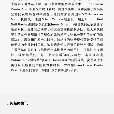
系得到了升华与延续。在巴塞罗那的碧海蓝天中，Luna Rossa
Prada Pirelli帆船队以绝佳表现一路过关斩将，成功突破了路易威
登杯的双循环赛和半决赛，他们与来自美国NYYC American
Magic帆船队、法国Orient Express帆船队、瑞士Alinghi Red
Bull Racing帆船队以及英国Ineos Britannia帆船队的劲敌展开了
激烈对抗，最终晋级决赛，但憾负英国帆船联合队。意大利帆船
赛手的出色表现赢得了观众的无数掌声，这充分证明了他们的激
情决心、顽强韧性和全力以赴。沛纳海为这些现代英雄提供了精
确无误的专业计时工具。这些腕表经过严苛的设计与测试，确保
在最严酷的条件下依然展现出非比寻常的耐用性、可靠性与实用
性，以便船员们在每一个竞争瞬间稳步前行。这些腕表是
Submersible潜行系列Luna Rossa表款的新晋成员，灵感来源于
美洲杯帆船赛使用的技术和材料，并根据Luna Rossa Prada
Pirelli帆船队的需求，与团队成员携手进行研发。
订阅新闻快讯