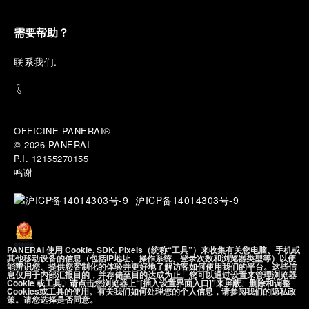
需要帮助？
联
系我们
.
OFFICINE PANERAI®
© 2026 
PANERAI
P.I. 12155270155
鸣谢
沪ICP备14014303号-9
PANERAI 使用 Cookie, SDK, Pixels（统称“工具”）来收集有关您电脑、手机或
其他移动设备的信息（包括IP地址、操作系统、登录次数和浏览器类型等）以便
能辨识您、提供您客制化的体验并更好地了解访客如何使用我们的平台。这些信
沪公网安备
息仅用于内部汇报目的，并存储至目的达成为止。您可以通过设置来管理浏览器
31010602002492 号
Cookie 或工具。请点击您浏览器上“[插入设置界面入口]”来屏蔽、删除和调整
Cookies或工具的使用。有关我们如何处理您的个人信息，请参阅我们的隐私政
策。请您选择是否同意。