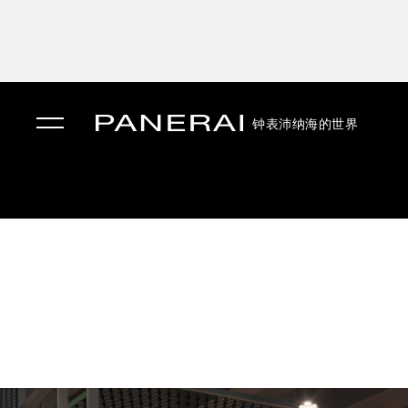
钟表
沛纳海的世界
✕