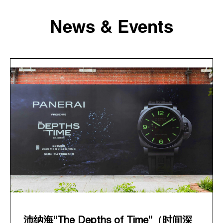
News & Events
沛纳海“The Depths of Time”（时间深