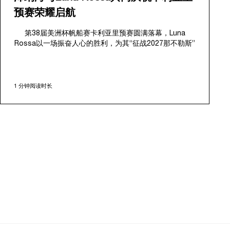
预赛荣耀启航
第38届美洲杯帆船赛卡利亚里预赛圆满落幕，Luna
Rossa以一场振奋人心的胜利，为其“征战2027那不勒斯”
开启雄心勃勃的非凡航程。这一激动人心的赛事亦正式揭
开沛纳海与Luna Rossa船队携手同行的全新篇章，礼赞
对性能、创新与职业帆船运动恒久信念的共同坚持。
1 分钟阅读时长
2026年5月21日至24日，本次揭幕赛在卡利亚里迷人壮阔
的天使湾热烈展开。作为“征战那不勒斯”的重要首站，8
艘性能完全均衡的AC40帆船集结成队，展开激烈的船队
角逐，并最终以一场一对一对抗赛决出胜负。Luna
Rossa的资深团队在Peter Burling的专业领导下，凭借高
超的战术判断力，果断力克Emirates Team New
Zealand，旗开得胜，为本轮美洲杯帆船赛周期赢得关键
先机。值得一提的是，Luna Rossa女子与青年队虽因挑
战重重而最终无缘决，但亦在船队赛中展现出非凡实力。
作为与航海世界渊源深厚的品牌，沛纳海借此契机专为精
选媒体记者与VIC贵宾举办专属活动。嘉宾也借此良机，
与Luna Rossa船队成员近距离交流，并能够亲临海上，
观赏紧张激烈的帆船赛况。活动有力彰显出沛纳海的核心
价值：非凡性能，以及不断突破边界的先锋精神，二者深
植于品牌当代时计的设计之中。