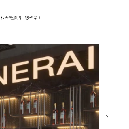
壳和表链清洁 , 螺丝紧固