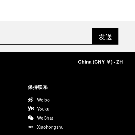
如今，目光已转向第38届美洲杯帆船赛第二场预赛，赛事
将于2026年9月24日至27日在那不勒斯举行。
发送
China
(
CNY ￥
)
- ZH
保持联系
Weibo
Youku
WeChat
Xiaohongshu