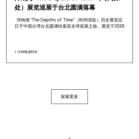
处）展览巡展于台北圆满落幕
沛纳海“The Depths of Time”（时间深处）历史展览近
日于中国台湾台北圆满结束其全球巡展之旅。展览于2026
年6月12日至6月15日期间，在历史悠久的华山1914文化
创意产业园区向公众开放。这一承载百年历史的标志性场
地，作为富有感染力的背景，将在地传承与沛纳海深厚的
1 分钟阅读时长
品牌叙事和谐交融。
展览呈现一场深入探索沛纳海非凡传承的沉浸之旅，回溯
品牌自20世纪10年代初期作为意大利皇家海军供应商以来
的发展历程。1993年，沛纳海首次推出面向民用的
Luminor庐米诺系列，将其军用级创新公之于众，展览不
仅聚焦这一关键时刻，亦回顾于1997年由历峰集团收购后
所开启的持续发展篇章。
探索更多