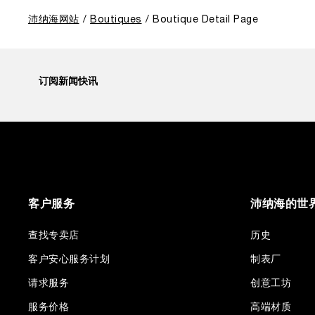
the past to how the Maison’s spirit expresses itself
today. Blending heritage with innovation, our tool
沛纳海网站
Boutiques
Boutique Detail Page
watches become protagonists and essential
equipment for contemporary adventures.”
Ten years after the acclaimed ‘Dive Into Time’
exhibition at the Museo Marino Marini in 2016,
订阅新闻快讯
Panerai returns to this Florentine landmark to unveil a
new look at its legendary history.
Renowned for its blend of historical architecture and
contemporary artistic expression, Museo Marino
Marini will once again host Panerai in its crypt, a
fitting backdrop for the brand’s journey through time
and ocean depths.
客户服务
沛纳海的世
Depicting a modern portrait of the brand’s spirit, the
exhibition offers a pivotal introduction to the origins
of the Family business that would become an icon of
查找专卖店
历史
21st century watchmaking. Visitors will discover how,
客户安心服务计划
制表厂
here in Florence from 1860, the Panerai family
developed across generations two parallel
请求服务
创意工坊
businesses: the boutique “Orologeria Svizzera”, a
point of reference for watchmaking culture in the
服务价格
高端材质
city, and the “G.Panerai & Figlio” Company, where