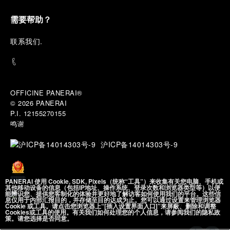
需要帮助？
联
系我们
.
OFFICINE PANERAI®
© 2026 
PANERAI
P.I. 12155270155
鸣谢
沪ICP备14014303号-9
PANERAI 使用 Cookie, SDK, Pixels（统称“工具”）来收集有关您电脑、手机或
其他移动设备的信息（包括IP地址、操作系统、登录次数和浏览器类型等）以便
能辨识您、提供您客制化的体验并更好地了解访客如何使用我们的平台。这些信
沪公网安备
息仅用于内部汇报目的，并存储至目的达成为止。您可以通过设置来管理浏览器
31010602002492 号
Cookie 或工具。请点击您浏览器上“[插入设置界面入口]”来屏蔽、删除和调整
Cookies或工具的使用。有关我们如何处理您的个人信息，请参阅我们的隐私政
策。请您选择是否同意。