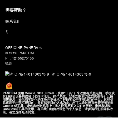
需要帮助？
联
系我们
.
OFFICINE PANERAI®
© 2026 
PANERAI
P.I. 12155270155
鸣谢
沪ICP备14014303号-9
PANERAI 使用 Cookie, SDK, Pixels（统称“工具”）来收集有关您电脑、手机或
其他移动设备的信息（包括IP地址、操作系统、登录次数和浏览器类型等）以便
能辨识您、提供您客制化的体验并更好地了解访客如何使用我们的平台。这些信
沪公网安备
息仅用于内部汇报目的，并存储至目的达成为止。您可以通过设置来管理浏览器
31010602002492 号
Cookie 或工具。请点击您浏览器上“[插入设置界面入口]”来屏蔽、删除和调整
Cookies或工具的使用。有关我们如何处理您的个人信息，请参阅我们的隐私政
策。请您选择是否同意。