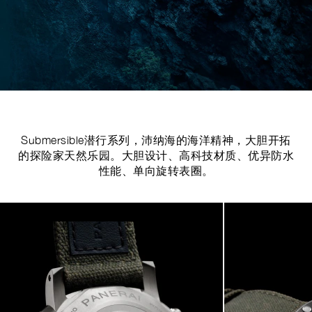
Submersible潜行系列，沛纳海的海洋精神，大胆开拓
的探险家天然乐园。大胆设计、高科技材质、优异防水
性能、单向旋转表圈。
Image
1
of
6