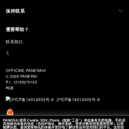
保持联系
需要帮助？
联
系我们
.
OFFICINE PANERAI®
© 2026 
PANERAI
P.I. 12155270155
鸣谢
沪ICP备14014303号-9
PANERAI 使用 Cookie, SDK, Pixels（统称“工具”）来收集有关您电脑、手机或
Submersible Chrono Marina Militare Experience Edition
其他移动设备的信息（包括IP地址、操作系统、登录次数和浏览器类型等）以便
能辨识您、提供您客制化的体验并更好地了解访客如何使用我们的平台。这些信
沪公网安备
PAM01699
47毫米
, 钛金属