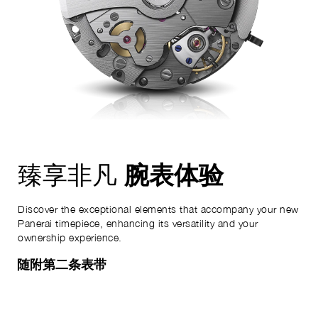
腕表体验
臻享非凡
Discover the exceptional elements that accompany your new
Panerai timepiece, enhancing its versatility and your
ownership experience.
随附第二条表带