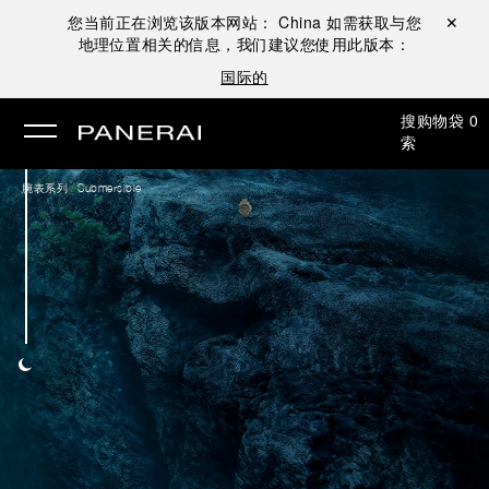
您当前正在浏览该版本网站：
China
如需获取与您
关闭 ✕
地理位置相关的信息，我们建议您使用此版本：
国际的
搜
购物袋
0
索
/
腕表系列
Submersible