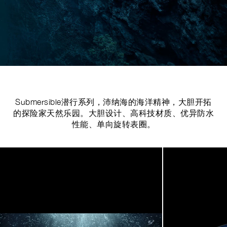
Submersible潜行系列，沛纳海的海洋精神，大胆开拓
的探险家天然乐园。大胆设计、高科技材质、优异防水
性能、单向旋转表圈。
Image
1
of
5