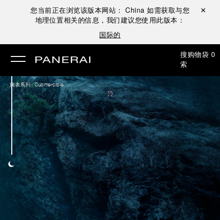
您当前正在浏览该版本网站：
China
如需获取与您
关闭 ✕
地理位置相关的信息，我们建议您使用此版本：
国际的
搜
购物袋
0
索
/
腕表系列
Submersible