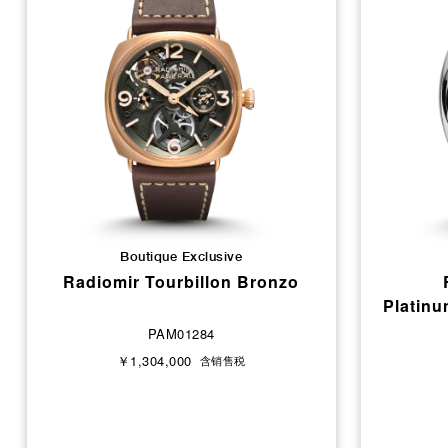
Boutique Exclusive
Radiomir Tourbillon Bronzo
Platin
PAM01284
￥1,304,000
含销售税