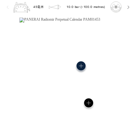
45毫米
10.0 bar (~100.0 metres)
P410