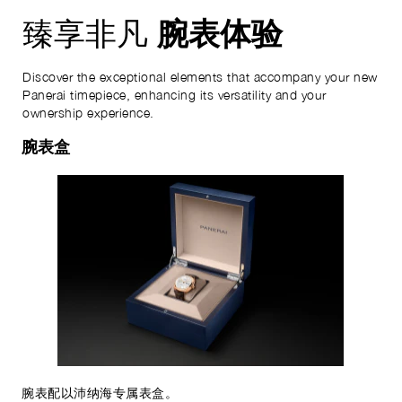
腕表体验
臻享非凡
Discover the exceptional elements that accompany your new
Panerai timepiece, enhancing its versatility and your
ownership experience.
腕表盒
腕表配以沛纳海专属表盒。