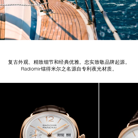
复古外观、精致细节和经典优雅。忠实致敬品牌起源。
Radiomir镭得米尔之名源自专利夜光材质。
Image
1
of
6