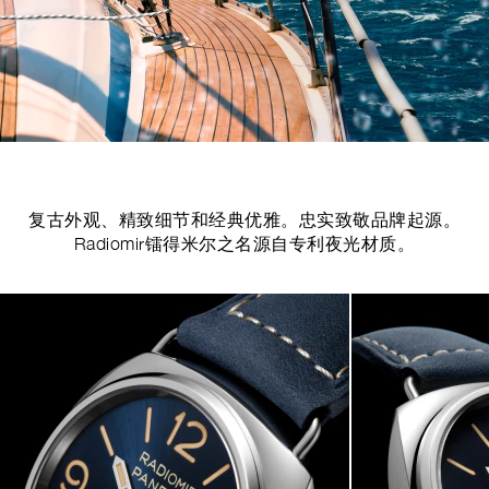
复古外观、精致细节和经典优雅。忠实致敬品牌起源。
Radiomir镭得米尔之名源自专利夜光材质。
Image
1
of
4