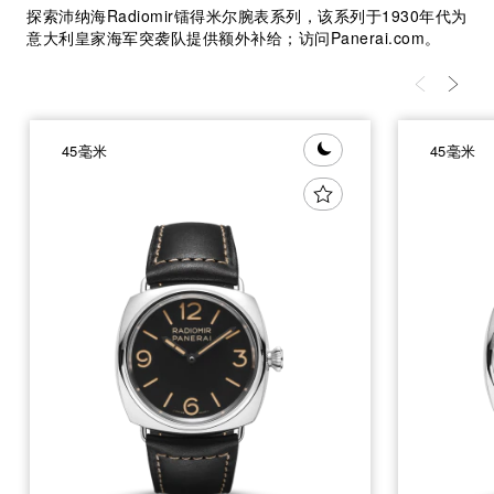
探索沛纳海Radiomir镭得米尔腕表系列，该系列于1930年代为
意大利皇家海军突袭队提供额外补给；访问Panerai.com。
45毫米
45毫米