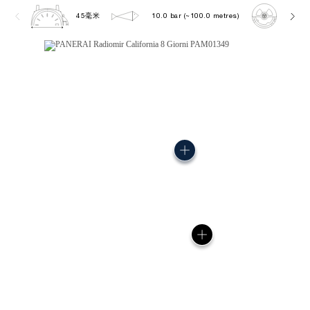
45毫米
10.0 bar (~100.0 metres)
P500