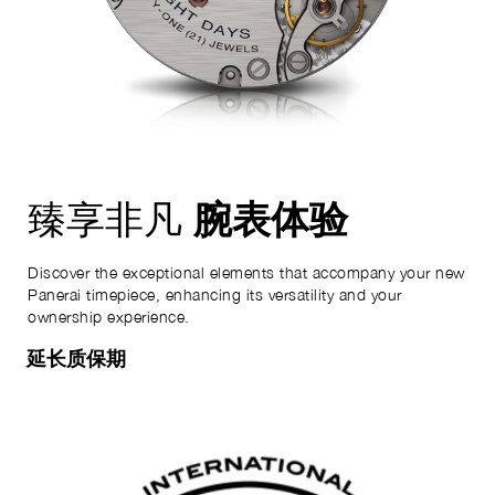
腕表体验
臻享非凡
Discover the exceptional elements that accompany your new
Panerai timepiece, enhancing its versatility and your
ownership experience.
延长质保期