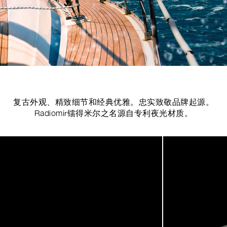
复古外观、精致细节和经典优雅。忠实致敬品牌起源。
Radiomir镭得米尔之名源自专利夜光材质。
Image
1
of
4