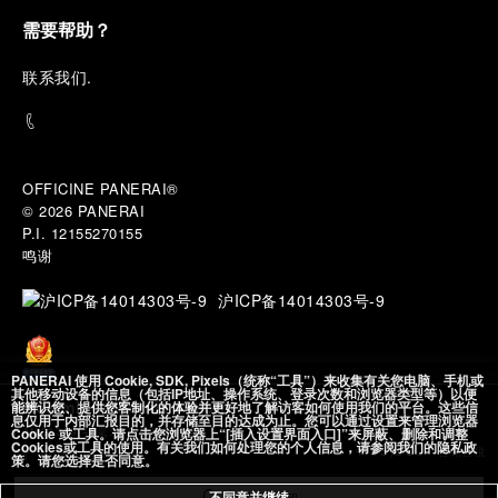
需要帮助？
联
系我们
.
OFFICINE PANERAI®
© 2026 
PANERAI
P.I. 12155270155
鸣谢
沪ICP备14014303号-9
PANERAI 使用 Cookie, SDK, Pixels（统称“工具”）来收集有关您电脑、手机或
其他移动设备的信息（包括IP地址、操作系统、登录次数和浏览器类型等）以便
能辨识您、提供您客制化的体验并更好地了解访客如何使用我们的平台。这些信
Radiomir California 8 Giorni
沪公网安备
息仅用于内部汇报目的，并存储至目的达成为止。您可以通过设置来管理浏览器
31010602002492 号
Cookie 或工具。请点击您浏览器上“[插入设置界面入口]”来屏蔽、删除和调整
PAM01349
45毫米
, PVD镀层精钢
Cookies或工具的使用。有关我们如何处理您的个人信息，请参阅我们的隐私政
￥99,500
含销售税
策。请您选择是否同意。
添加至心愿单
不同意并继续