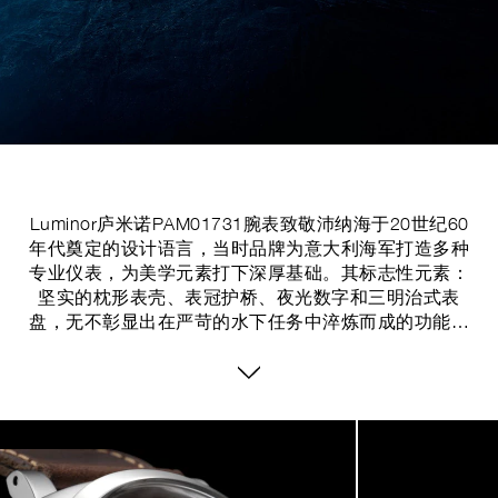
Luminor庐米诺PAM01731腕表致敬沛纳海于20世纪60
年代奠定的设计语言，当时品牌为意大利海军打造多种
专业仪表，为美学元素打下深厚基础。其标志性元素：
坚实的枕形表壳、表冠护桥、夜光数字和三明治式表
盘，无不彰显出在严苛的水下任务中淬炼而成的功能性
设计理念。腕表将强大的防水性能、高清易读与长动力
储存手动上链机芯合而为一，呈现非凡可靠表现。
PAM01731将经典的6152/1表壳架构重塑为44毫米规
格，延续最初由沛纳海工具腕表所定义的技术准则。
Image
1
of
8