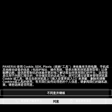
PANERAI 使用 Cookie, SDK, Pixels（统称“工具”）来收集有关您电脑、手机或
其他移动设备的信息（包括IP地址、操作系统、登录次数和浏览器类型等）以便
能辨识您、提供您客制化的体验并更好地了解访客如何使用我们的平台。这些信
Luminor
息仅用于内部汇报目的，并存储至目的达成为止。您可以通过设置来管理浏览器
Cookie 或工具。请点击您浏览器上“[插入设置界面入口]”来屏蔽、删除和调整
PAM01731
44毫米
, 精钢
Cookies或工具的使用。有关我们如何处理您的个人信息，请参阅我们的隐私政
￥69,500
含销售税
策。请您选择是否同意。
添加至心愿单
不同意并继续
到货时通知
同意
联系客户服务中心
最近的专卖店