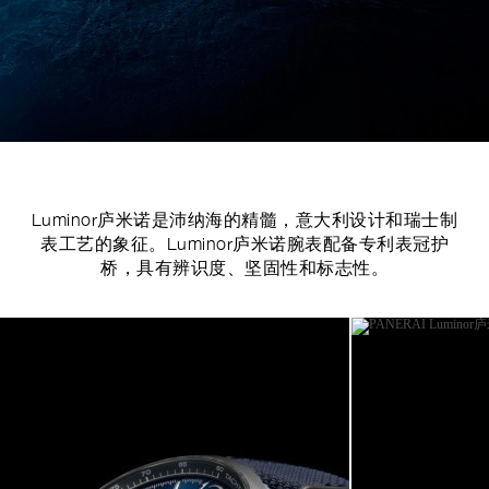
Luminor庐米诺是沛纳海的精髓，意大利设计和瑞士制
表工艺的象征。Luminor庐米诺腕表配备专利表冠护
桥，具有辨识度、坚固性和标志性。
Image
1
of
5