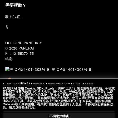
需要帮助？
联
系我们
.
OFFICINE PANERAI®
© 2026 
PANERAI
P.I. 12155270155
鸣谢
沪ICP备14014303号-9
Luminor庐米诺Chrono Carbotech™ Luna Rossa
PANERAI 使用 Cookie, SDK, Pixels（统称“工具”）来收集有关您电脑、手机或
Experience腕表
其他移动设备的信息（包括IP地址、操作系统、登录次数和浏览器类型等）以便
能辨识您、提供您客制化的体验并更好地了解访客如何使用我们的平台。这些信
沪公网安备
PAM01519
44毫米
, Carbotech™
息仅用于内部汇报目的，并存储至目的达成为止。您可以通过设置来管理浏览器
Limited Edition
31010602002492 号
Cookie 或工具。请点击您浏览器上“[插入设置界面入口]”来屏蔽、删除和调整
Cookies或工具的使用。有关我们如何处理您的个人信息，请参阅我们的隐私政
￥383,800
含销售税
策。请您选择是否同意。
添加至心愿单
不同意并继续
到货时通知