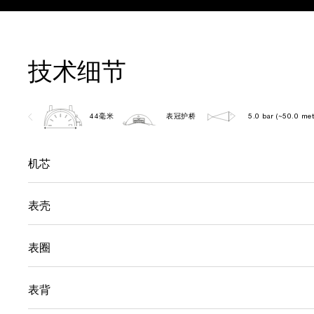
技术细节
44毫米
表冠护桥
5.0 bar (~50.0 met
机芯
表壳
表圈
表背