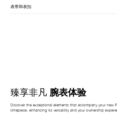
表带和表扣
腕表体验
臻享非凡
Discover the exceptional elements that accompany your new P
timepiece, enhancing its versatility and your ownership experi