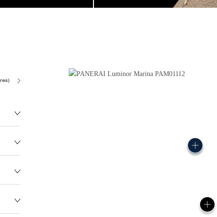
res)
P9010
142.0G