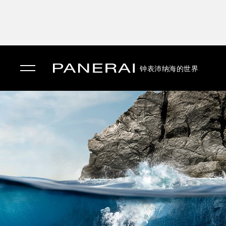
钟表
沛纳海的世界
✕