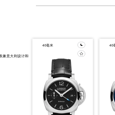
40毫米
40
腕表兼意大利设计和