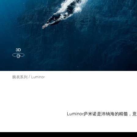
/
腕表系列
Luminor
Luminor庐米诺是沛纳海的精髓
Image