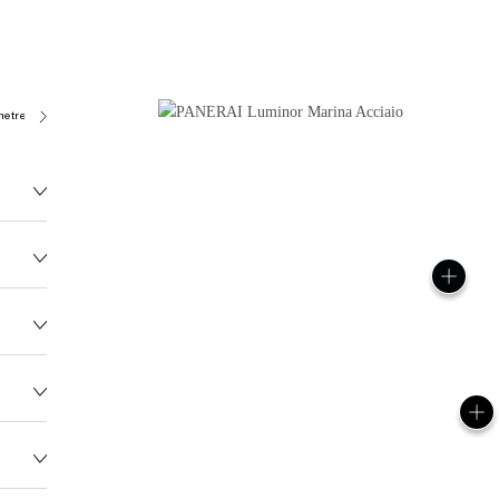
metres)
OP II
136.0G