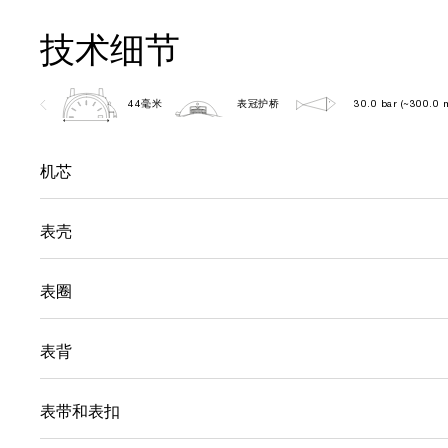
技术细节
44毫米
表冠护桥
30.0 bar (~300.0 
机芯
表壳
表圈
表背
表带和表扣