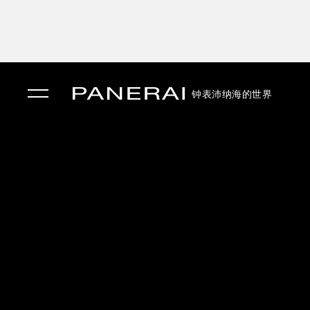
钟表
沛纳海的世界
✕