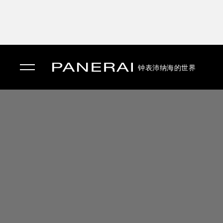
钟表
沛纳海的世界
✕