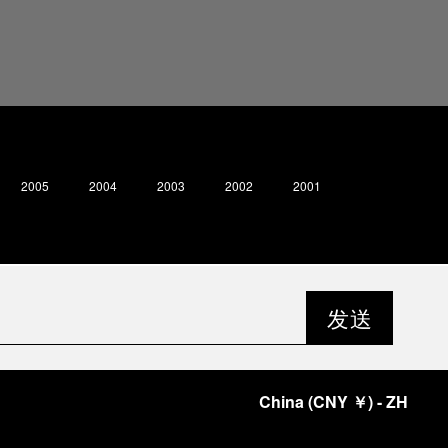
2005
2004
2003
2002
2001
2000
19
发送
China
(
CNY ￥
)
- ZH