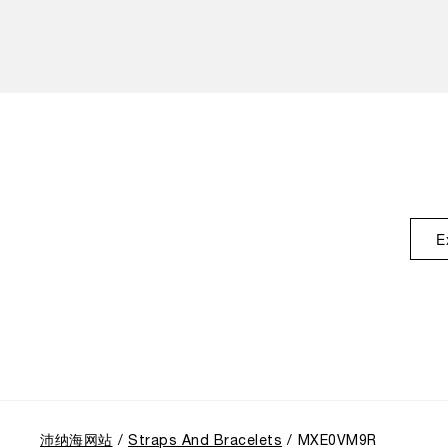
E
沛纳海网站
Straps And Bracelets
MXE0VM9R