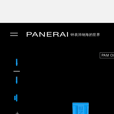
钟表
沛纳海的世界
✕
PAM Cl