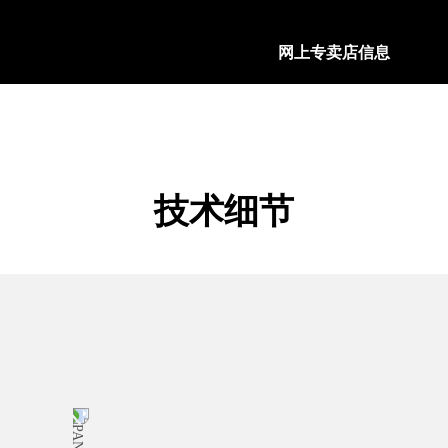
网上专卖店信息
配送选项
我们的产品通过FedEx
阅读更多
技术细节
退货政策
为了确保客户完全满意，
退回产品。
阅读更多
安全支付模式
沛纳海接受多种信用卡，
阅读更多
礼品包装