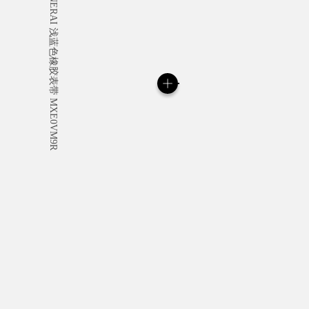
所有订单均免费提供标志
定制礼品留言。
阅读更多
请注意，图像为库存照片，其