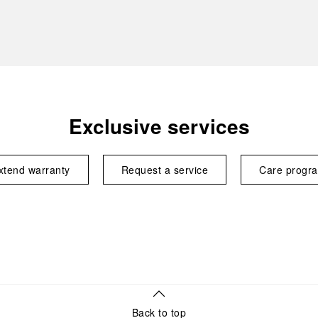
Exclusive services
xtend warranty
Request a service
Care progr
Back to top