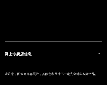
离
您
最
近
的
精
品
店
网上专卖店信息
请注意，图像为库存照片，其颜色和尺寸不一定完全对应实际产品。