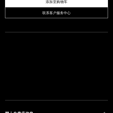
添加至购物车
联系客户服务中心
查
找
离
您
最
近
的
精
品
店