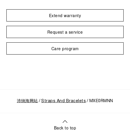
Extend warranty
Request a service
Care program
沛纳海网站
Straps And Bracelets
MXE0RMNN
Back to top