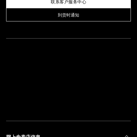
联系客户服务中心
到货时通知
查
找
离
您
最
近
的
精
品
店
网上专卖店信息