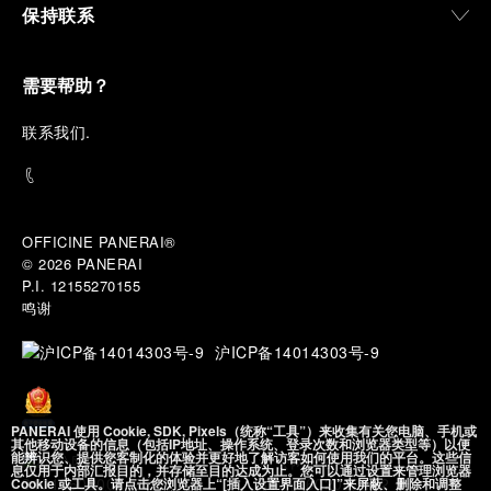
保持联系
需要帮助？
联
系我们
.
OFFICINE PANERAI®
© 2026 
PANERAI
P.I. 12155270155
鸣谢
沪ICP备14014303号-9
PANERAI 使用 Cookie, SDK, Pixels（统称“工具”）来收集有关您电脑、手机或
其他移动设备的信息（包括IP地址、操作系统、登录次数和浏览器类型等）以便
能辨识您、提供您客制化的体验并更好地了解访客如何使用我们的平台。这些信
沪公网安备
息仅用于内部汇报目的，并存储至目的达成为止。您可以通过设置来管理浏览器
31010602002492 号
Cookie 或工具。请点击您浏览器上“[插入设置界面入口]”来屏蔽、删除和调整