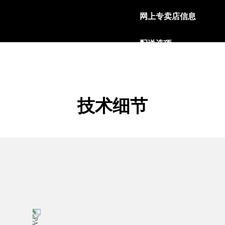
网上专卖店信息
配送选项
我们的产品通过FedEx
阅读更多
退货政策
技术细节
为了确保客户完全满意，
退回产品。
阅读更多
安全支付模式
沛纳海接受多种信用卡，
阅读更多
礼品包装