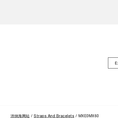
E
沛纳海网站
Straps And Bracelets
MXE0MX60