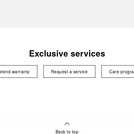
Exclusive services
xtend warranty
Request a service
Care progr
Back to top