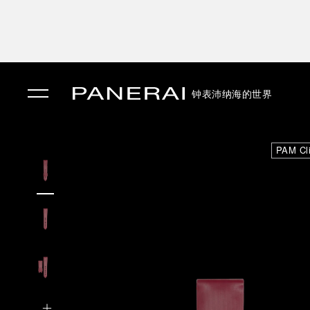
钟表
沛纳海的世界
✕
PAM Cl