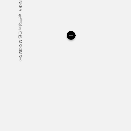
所有订单均免费提供标志
定制礼品留言。
阅读更多
请注意，图像为库存照片，其