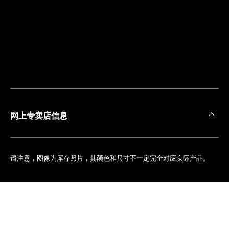
离
您
最
近
的
精
品
店
网上专卖店信息
请注意，图像为库存照片，其颜色和尺寸不一定完全对应实际产品。