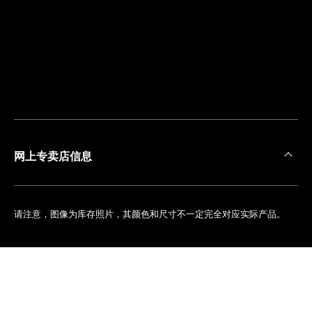
离
您
最
近
的
精
品
店
网上专卖店信息
请注意，图像为库存照片，其颜色和尺寸不一定完全对应实际产品。