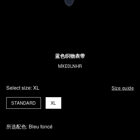
蓝色织物表带
MXE0LNHR
Select size:
XL
Size guide
STANDARD
XL
所选配色:
Bleu foncé