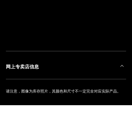
离
您
最
近
的
精
品
店
网上专卖店信息
请注意，图像为库存照片，其颜色和尺寸不一定完全对应实际产品。