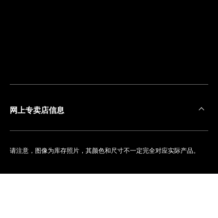
离
您
最
近
的
精
品
店
网上专卖店信息
请注意，图像为库存照片，其颜色和尺寸不一定完全对应实际产品。