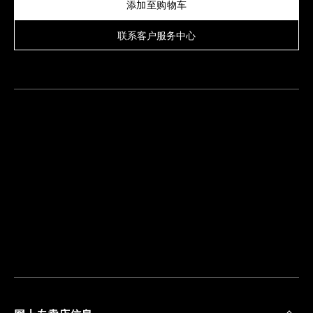
添加至购物车
联系客户服务中心
查
找
离
您
最
近
的
精
品
店