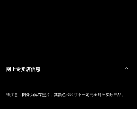
离
您
最
近
的
精
品
店
网上专卖店信息
请注意，图像为库存照片，其颜色和尺寸不一定完全对应实际产品。