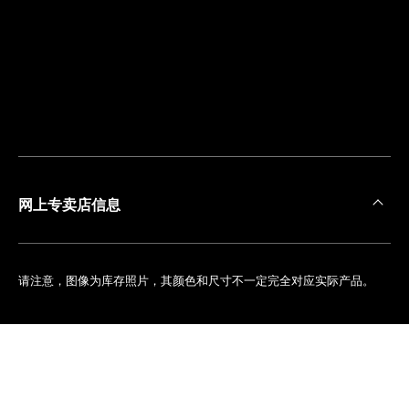
离
您
最
近
的
精
品
店
网上专卖店信息
请注意，图像为库存照片，其颜色和尺寸不一定完全对应实际产品。