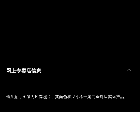
离
您
最
近
的
精
品
店
网上专卖店信息
请注意，图像为库存照片，其颜色和尺寸不一定完全对应实际产品。