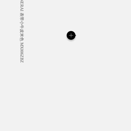
所有订单均免费提供标志
定制礼品留言。
阅读更多
请注意，图像为库存照片，其