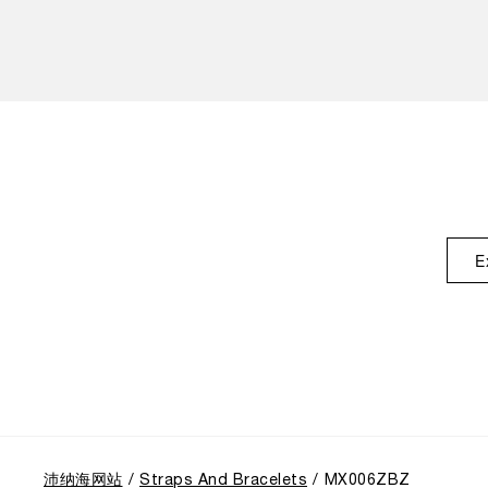
E
沛纳海网站
Straps And Bracelets
MX006ZBZ