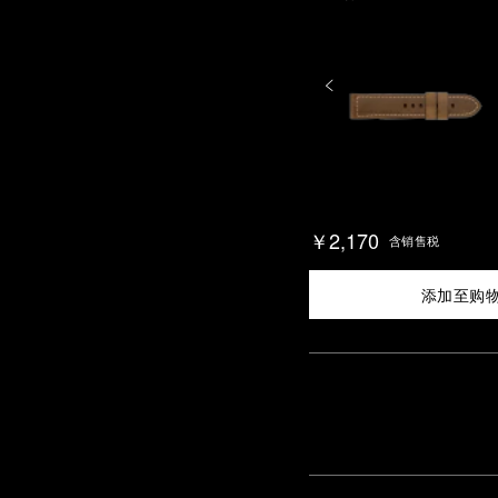
￥2,170
含销售税
添加至购