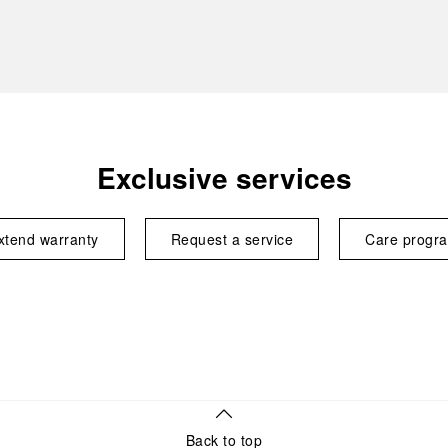
Exclusive services
xtend warranty
Request a service
Care progr
Back to top