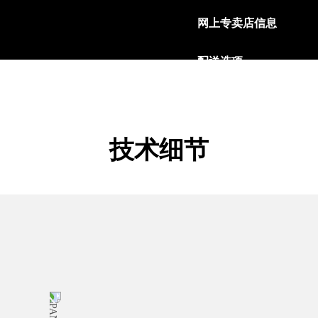
网上专卖店信息
配送选项
我们的产品通过FedEx
阅读更多
退货政策
技术细节
为了确保客户完全满意，
退回产品。
阅读更多
安全支付模式
沛纳海接受多种信用卡，
阅读更多
礼品包装