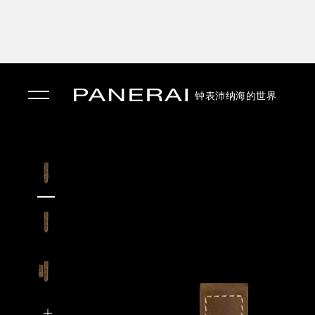
钟表
沛纳海的世界
✕