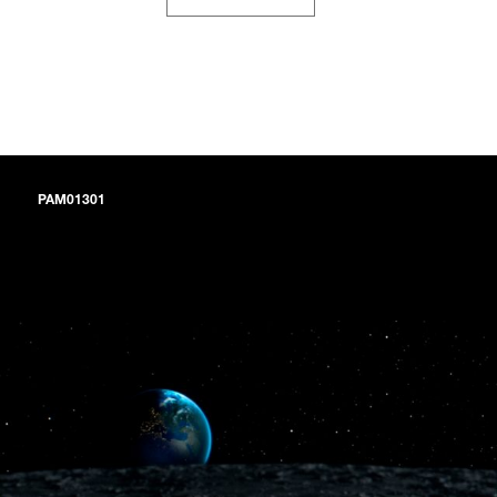
PAM01301
腕表搭配精钢表链，其链节与沛纳海专利表冠护桥的轮廓相呼应，抛
光及磨砂交替处理饰面更呈现出众品质。