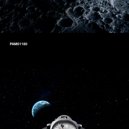
PAM01180
腕表备有瞩目的抛光粉红色鳄鱼皮表带，以及白色阳光放射纹表盘。