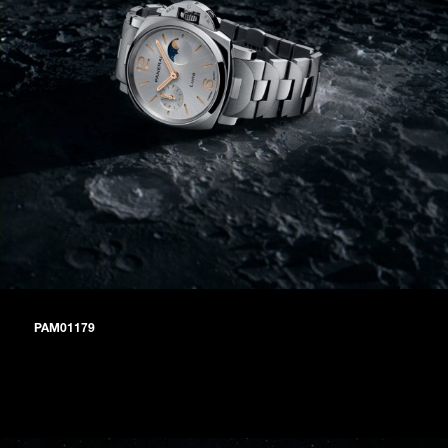
PAM01179
精钢表壳、蓝色太阳放射纹三文治式表盘，以及相衬的抛光蓝色鳄鱼
皮表带，均以率性的单色调呈现。